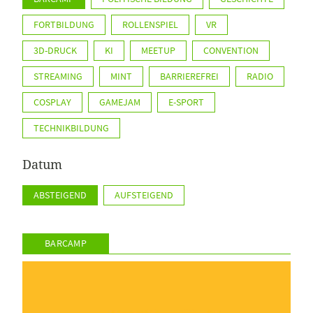
FORTBILDUNG
ROLLENSPIEL
VR
3D-DRUCK
KI
MEETUP
CONVENTION
STREAMING
MINT
BARRIEREFREI
RADIO
COSPLAY
GAMEJAM
E-SPORT
TECHNIKBILDUNG
Datum
ABSTEIGEND
AUFSTEIGEND
BARCAMP