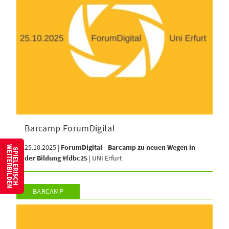
Barcamp ForumDigital
25.10.2025 |
ForumDigital - Barcamp zu neuen Wegen in
W
S
P
I
E
L
E
R
I
S
C
H
E
I
T
E
R
B
I
L
D
E
N
der Bildung #fdbc25
| UNI Erfurt
BARCAMP